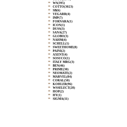
WS
(395)
COTTO
(3023)
SB
(6)
VEGARR
(4)
IMP
(7)
FORNARA
(1)
ICON
(1)
DUSS
(3)
SANA
(27)
GLOBO
(3)
NAHM
(4)
SCHELL
(1)
SWEETHOME
(8)
PAINI
(2)
AXENT
(4)
SOSUCO
(1)
ITALY MRG
(3)
BEN
(46)
PRIME
(30)
NEOMATE
(2)
MARVEL
(84)
CORAL
(50)
KOHLER
(96)
WSSELECT
(28)
HOP
(2)
HY
(1)
SIGMA
(11)