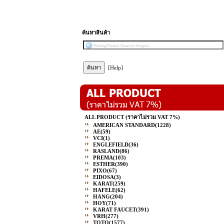
ค้นหาสินค้า
[Help]
ALL PRODUCT (ราคาไม่รวม VAT 7%)
AMERICAN STANDARD
(1228)
AE
(59)
VCI
(1)
ENGLEFIELD
(36)
RASLAND
(86)
PREMA
(103)
ESTHER
(390)
PIXO
(67)
EIDOSA
(3)
KARAT
(259)
HAFELE
(62)
HANG
(204)
HOY
(71)
KARAT FAUCET
(391)
VRH
(277)
TOTO
(1577)