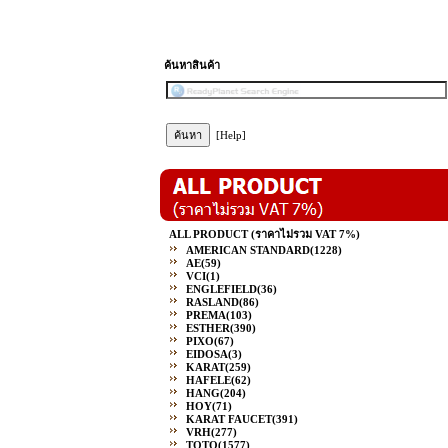
ค้นหาสินค้า
[Help]
ALL PRODUCT (ราคาไม่รวม VAT 7%)
AMERICAN STANDARD
(1228)
AE
(59)
VCI
(1)
ENGLEFIELD
(36)
RASLAND
(86)
PREMA
(103)
ESTHER
(390)
PIXO
(67)
EIDOSA
(3)
KARAT
(259)
HAFELE
(62)
HANG
(204)
HOY
(71)
KARAT FAUCET
(391)
VRH
(277)
TOTO
(1577)