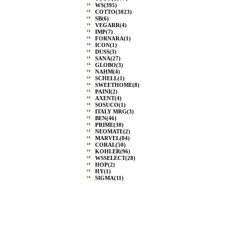
WS
(395)
COTTO
(3023)
SB
(6)
VEGARR
(4)
IMP
(7)
FORNARA
(1)
ICON
(1)
DUSS
(3)
SANA
(27)
GLOBO
(3)
NAHM
(4)
SCHELL
(1)
SWEETHOME
(8)
PAINI
(2)
AXENT
(4)
SOSUCO
(1)
ITALY MRG
(3)
BEN
(46)
PRIME
(30)
NEOMATE
(2)
MARVEL
(84)
CORAL
(50)
KOHLER
(96)
WSSELECT
(28)
HOP
(2)
HY
(1)
SIGMA
(11)