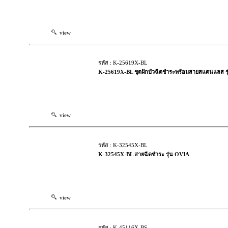
view
รหัส : K-25619X-BL
K-25619X-BL ชุดฝักบัวฉีดชำระพร้อมสายสแตนแลส ร
view
รหัส : K-32545X-BL
K-32545X-BL สายฉีดชำระ รุ่น OVIA
view
รหัส : K-45116X-BS