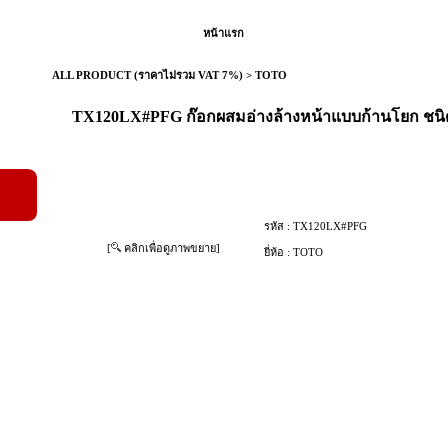
หน้าแรก
ALL PRODUCT (ราคาไม่รวม VAT 7%)
>
TOTO
TX120LX#PFG ก๊อกผสมอ่างล้างหน้าแบบก้านโยก ชนิดฝ
รหัส :
TX120LX#PFG
[
คลิกเพื่อดูภาพขยาย]
ยี่ห้อ :
TOTO