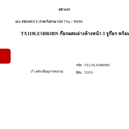
หน้าแรก
ALL PRODUCT (ราคาไม่รวม VAT 7%)
>
TOTO
TX119LESBR#BN ก๊อกผสมอ่างล้างหน้า 3 รูก๊อก พร้อม
รหัส :
TX119LESBR#BN
[
คลิกเพื่อดูภาพขยาย]
ยี่ห้อ :
TOTO