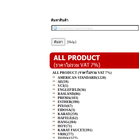
ค้นหาสินค้า
[Help]
ALL PRODUCT (ราคาไม่รวม VAT 7%)
AMERICAN STANDARD
(1228)
AE
(59)
VCI
(1)
ENGLEFIELD
(36)
RASLAND
(86)
PREMA
(103)
ESTHER
(390)
PIXO
(67)
EIDOSA
(3)
KARAT
(259)
HAFELE
(62)
HANG
(204)
HOY
(71)
KARAT FAUCET
(391)
VRH
(277)
TOTO
(1577)