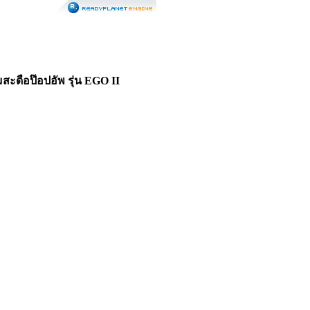
สะดือป๊อปอัพ รุ่น EGO II