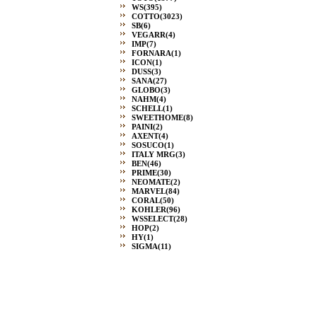
WS
(395)
COTTO
(3023)
SB
(6)
VEGARR
(4)
IMP
(7)
FORNARA
(1)
ICON
(1)
DUSS
(3)
SANA
(27)
GLOBO
(3)
NAHM
(4)
SCHELL
(1)
SWEETHOME
(8)
PAINI
(2)
AXENT
(4)
SOSUCO
(1)
ITALY MRG
(3)
BEN
(46)
PRIME
(30)
NEOMATE
(2)
MARVEL
(84)
CORAL
(50)
KOHLER
(96)
WSSELECT
(28)
HOP
(2)
HY
(1)
SIGMA
(11)